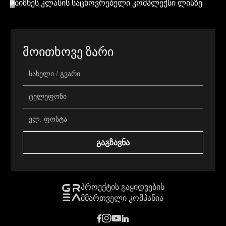
ბიზნეს კლასის საცხოვრებელი კომპლექსი ლისზე
ᲛᲝᲘᲗᲮᲝᲕᲔ ᲖᲐᲠᲘ
ᲒᲐᲒᲖᲐᲕᲜᲐ
ᲞᲠᲝᲔᲥᲢᲘᲡ ᲒᲐᲧᲘᲓᲕᲔᲑᲘᲡ
ᲛᲛᲐᲠᲗᲕᲔᲚᲘ ᲙᲝᲛᲞᲐᲜᲘᲐ