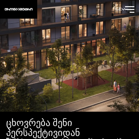
GE
ცხოვრება შენი
პერსპექტივიდან