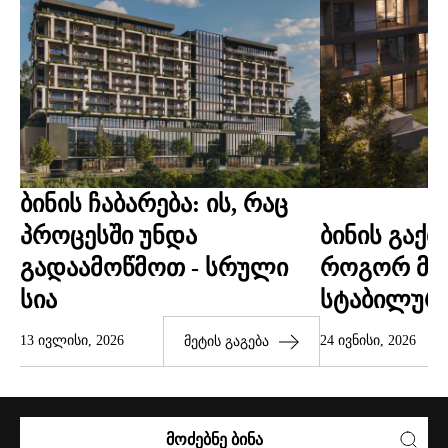
ᲑᲘᲜᲘᲡ ᲩᲐᲑᲐᲠᲔᲑᲐ: ᲘᲡ, ᲠᲐᲪ
ᲞᲠᲝᲪᲔᲡᲨᲘ ᲣᲜᲓᲐ
ᲑᲘᲜᲘᲡ ᲒᲐᲥᲘ
ᲒᲐᲓᲐᲐᲛᲝᲬᲛᲝᲗ - ᲡᲠᲣᲚᲘ
ᲠᲝᲒᲝᲠ ᲛᲘ
ᲡᲘᲐ
ᲡᲢᲐᲑᲘᲚᲣᲠᲘ
13 ᲘᲕᲚᲘᲡᲘ, 2026
24 ᲘᲕᲜᲘᲡᲘ, 2026
ᲛᲔᲢᲘᲡ ᲒᲐᲒᲔᲑᲐ
ᲛᲝᲫᲔᲑᲜᲔ ᲑᲘᲜᲐ