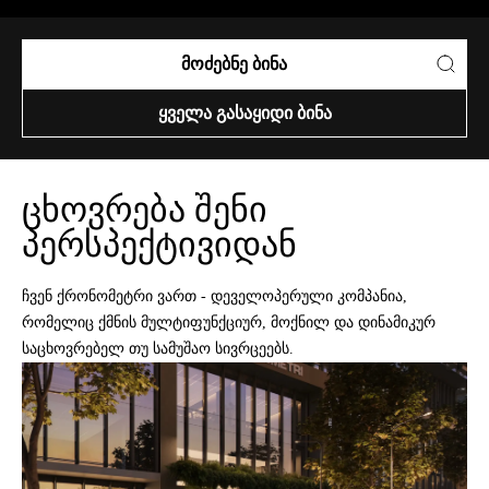
ᲛᲝᲫᲔᲑᲜᲔ ᲑᲘᲜᲐ
ᲧᲕᲔᲚᲐ ᲒᲐᲡᲐᲧᲘᲓᲘ ᲑᲘᲜᲐ
ცხოვრება შენი
პერსპექტივიდან
ჩვენ ქრონომეტრი ვართ - დეველოპერული კომპანია,
რომელიც ქმნის მულტიფუნქციურ, მოქნილ და დინამიკურ
საცხოვრებელ თუ სამუშაო სივრცეებს.