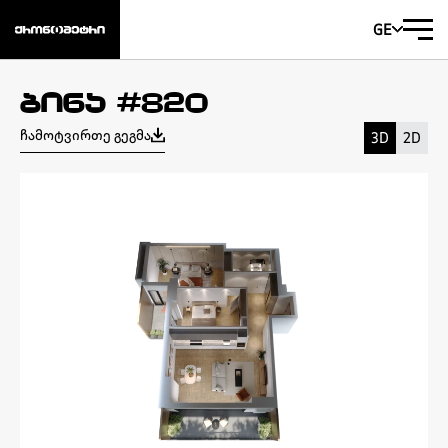
GE
ბინა #820
ჩამოტვირთე გეგმა
3D
2D