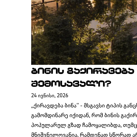
ᲑᲘᲜᲘᲡ ᲒᲐᲥᲘᲠᲐᲕᲔᲑ
ᲨᲔᲛᲝᲡᲐᲕᲐᲚᲘ?
24 ᲘᲕᲜᲘᲡᲘ, 2026
,,ქირავდება ბინა’’ - მსგავსი ტიპის
გამომდინარე იქიდან, რომ ბინის გაქ
პოპულარულ გზად ჩამოყალიბდა, თუმცა
მნიშვნელოვანია, რამდენად სწორად ა