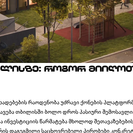
Ა ᲚᲘᲡᲖᲔ: ᲠᲝᲒᲝᲠ ᲛᲘᲘᲦᲝ
 განცხადებების რაოდენობა უძრავი ქონების პლატფ
ირავება თბილისში ბოლო დროს პასიური შემოსავლ
 ინვესტიციის წარმატება მხოლოდ შეთავაზებების
რის დაგეგმილი საცხოვრებელი პირობები კონკრეტ