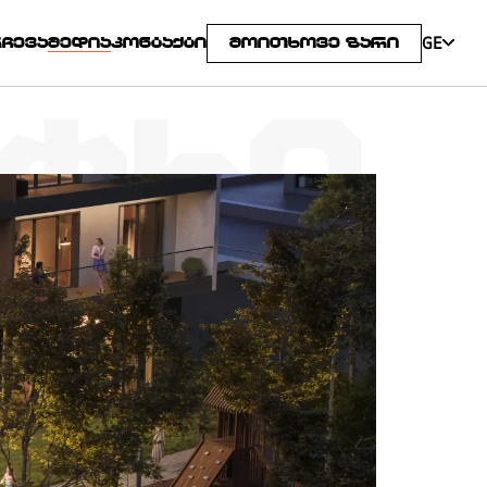
GE
ᲠᲩᲔᲕᲐ
ᲛᲔᲓᲘᲐ
ᲙᲝᲜᲢᲐᲥᲢᲘ
ᲛᲝᲘᲗᲮᲝᲕᲔ ᲖᲐᲠᲘ