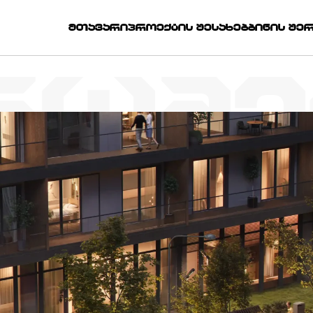
ᲛᲗᲐᲕᲐᲠᲘ
ᲞᲠᲝᲔᲥᲢᲘᲡ ᲨᲔᲡᲐᲮᲔᲑ
ᲑᲘᲜᲘᲡ ᲨᲔ