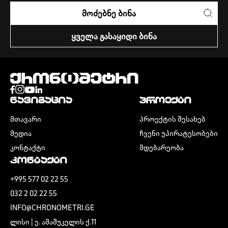
ᲛᲝᲫᲔᲑᲜᲔ ᲑᲘᲜᲐ
ᲧᲕᲔᲚᲐ ᲒᲐᲡᲐᲧᲘᲓᲘ ᲑᲘᲜᲐ
ᲜᲐᲕᲘᲒᲐᲪᲘᲐ
ᲞᲠᲝᲔᲥᲢᲘ
ᲛᲗᲐᲕᲐᲠᲘ
ᲞᲠᲝᲔᲥᲢᲘᲡ ᲨᲔᲡᲐᲮᲔᲑ
ᲛᲔᲓᲘᲐ
ᲩᲕᲔᲜᲘ ᲣᲞᲘᲠᲐᲢᲔᲡᲝᲑᲔᲑᲘ
ᲙᲝᲜᲢᲐᲥᲢᲘ
ᲛᲓᲔᲑᲐᲠᲔᲝᲑᲐ
ᲙᲝᲜᲢᲐᲥᲢᲘ
+995 577 02 22 55
032 2 02 22 55
INFO@CHRONOMETRI.GE
ᲚᲘᲡᲘ | Ე. ᲐᲛᲐᲨᲣᲙᲔᲚᲘᲡ Ქ.11