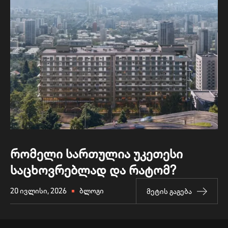
ᲠᲝᲛᲔᲚᲘ ᲡᲐᲠᲗᲣᲚᲘᲐ ᲣᲙᲔᲗᲔᲡᲘ
ᲡᲐᲪᲮᲝᲕᲠᲔᲑᲚᲐᲓ ᲓᲐ ᲠᲐᲢᲝᲛ?
20 ᲘᲕᲚᲘᲡᲘ, 2026
ᲑᲚᲝᲒᲘ
ᲛᲔᲢᲘᲡ ᲒᲐᲒᲔᲑᲐ