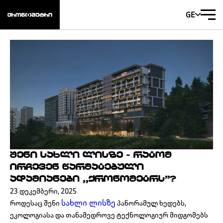
GE
ᲨᲔᲜᲘ ᲡᲐᲮᲚᲘ ᲚᲘᲡᲖᲔ - ᲠᲐᲢᲝᲛ
ᲘᲠᲩᲔᲕᲔᲜ ᲬᲐᲠᲛᲐᲢᲔᲑᲣᲚᲘ
ᲐᲓᲐᲛᲘᲐᲜᲔᲑᲘ ,,ᲥᲠᲝᲜᲝᲛᲔᲢᲠᲡ’’?
23 ᲓᲔᲙᲔᲛᲑᲔᲠᲘ, 2025
სახლი ლისზე
როდესაც შენი
პანორამულ ხედებს,
ეკოლოგიასა და თანამედროვე ტექნოლოგიურ მიდგომებს