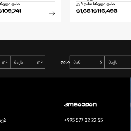
რული ფასი
კვ.მ ფასი
სრული ფასი
$109,741
$1,681
$116,493
ფასი
ᲙᲝᲜᲢᲐᲥᲢᲘ
ᲮᲔᲑ
+995 577 02 22 55