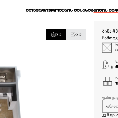
ᲛᲗᲐᲕᲐᲠᲘ
ᲞᲠᲝᲔᲥᲢᲘᲡ ᲨᲔᲡᲐᲮᲔᲑ
ᲑᲘᲜᲘᲡ ᲨᲔ
ბინა #
3D
2D
ჩამოტვ
ს
ს
ს
1
ფასი გა
კვ.მ ფას