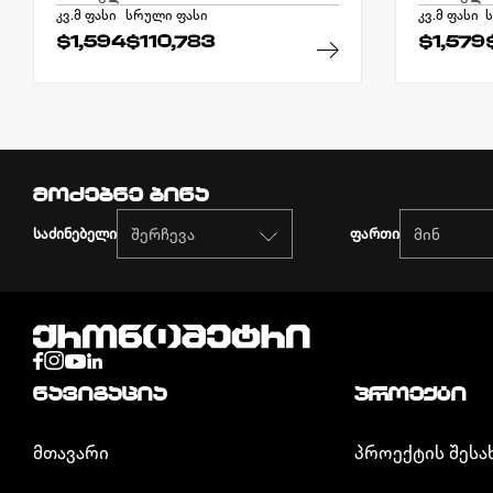
კვ.მ ფასი
სრული ფასი
კვ.მ ფასი
ს
$1,594
$110,783
$1,579
მოძებნე ბინა
საძინებელი
ფართი
ᲜᲐᲕᲘᲒᲐᲪᲘᲐ
ᲞᲠᲝᲔᲥᲢᲘ
ᲛᲗᲐᲕᲐᲠᲘ
ᲞᲠᲝᲔᲥᲢᲘᲡ ᲨᲔᲡᲐ