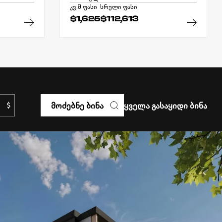
კვ.მ ფასი
სრული ფასი
$1,625
$112,613
ᲛᲝᲫᲔᲑᲜᲔ ᲑᲘᲜᲐ
ᲧᲕᲔᲚᲐ ᲒᲐᲡᲐᲧᲘᲓᲘ ᲑᲘᲜᲐ