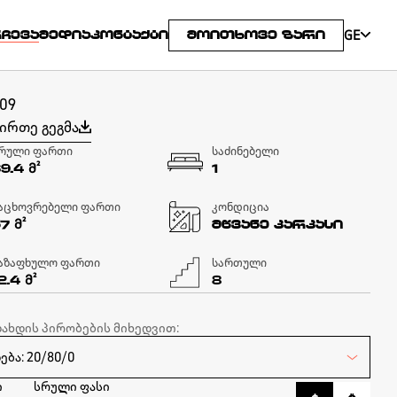
GE
ᲠᲩᲔᲕᲐ
ᲛᲔᲓᲘᲐ
ᲙᲝᲜᲢᲐᲥᲢᲘ
ᲛᲝᲘᲗᲮᲝᲕᲔ ᲖᲐᲠᲘ
809
ირთე გეგმა
რული ფართი
საძინებელი
Მ²
69.4
1
აცხოვრებელი ფართი
კონდიცია
Მ²
57
მწვანე კარკასი
აზაფხულო ფართი
სართული
Მ²
2.4
8
დახდის პირობების მიხედვით:
ი
სრული ფასი