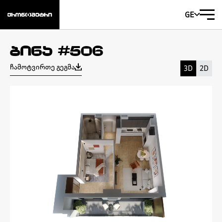
GE
ბინა #506
ჩამოტვირთე გეგმა
3D
2D