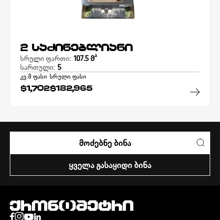
2 საძინებლიანი
სრული ფართი:
107.5 Მ²
სართული:
5
კვ.მ ფასი
სრული ფასი
$1,702
$182,965
ᲛᲝᲫᲔᲑᲜᲔ ᲑᲘᲜᲐ
ᲧᲕᲔᲚᲐ ᲒᲐᲡᲐᲧᲘᲓᲘ ᲑᲘᲜᲐ